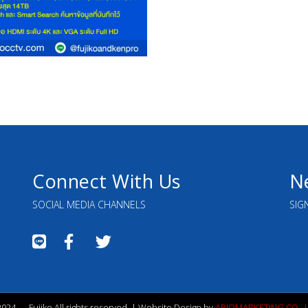
Connect With Us
N
SOCIAL MEDIA CHANNELS
SIG
024 — Fujiko All rights reserved. | Website Design by
ARIOMARKETING CO., L