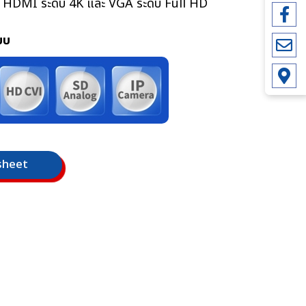
HDMI ระดับ 4K และ VGA ระดับ Full HD
.
บบ
.
.
sheet