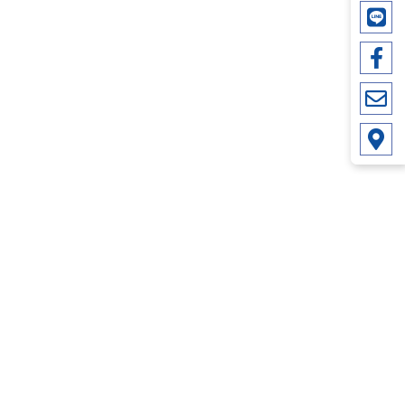
.
.
.
.