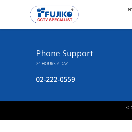
ห
Phone Support
24 HOURS A DAY
02-222-0559
© 2